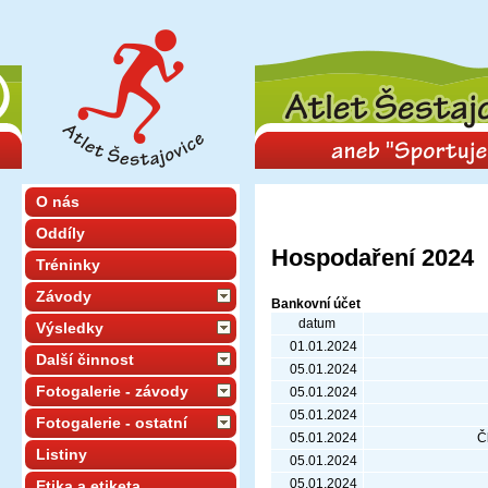
O nás
Oddíly
Hospodaření 2024
Tréninky
Závody
Bankovní účet
datum
Výsledky
01.01.2024
Další činnost
05.01.2024
Fotogalerie - závody
05.01.2024
05.01.2024
Fotogalerie - ostatní
05.01.2024
Č
Listiny
05.01.2024
05.01.2024
Etika a etiketa