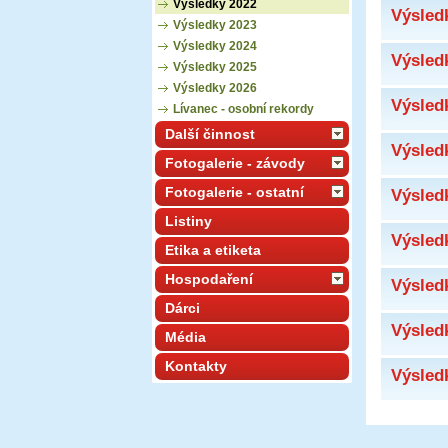
Výsledky 2022
Výsled
Výsledky 2023
Výsledky 2024
Výsled
Výsledky 2025
Výsledky 2026
Výsled
Lívanec - osobní rekordy
Další činnost
Výsled
Fotogalerie - závody
Fotogalerie - ostatní
Výsled
Listiny
Výsled
Etika a etiketa
Hospodaření
Výsled
Dárci
Výsled
Média
Kontakty
Výsled