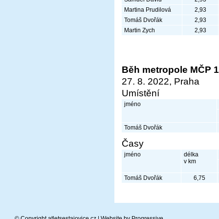
Martina Prudilová
2,93
Tomáš Dvořák
2,93
Martin Zych
2,93
Běh metropole MČP 
27. 8. 2022, Praha
Umístění
jméno
Tomáš Dvořák
Časy
jméno
délka
v km
Tomáš Dvořák
6,75
© Copyright atletsestajovice.cz | Website by
Progressive