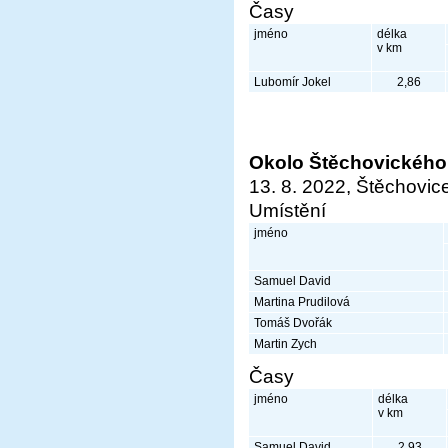
Časy
jméno
délka
v km
Lubomír Jokel
2,86
Okolo Štěchovického
13. 8. 2022, Štěchovic
Umístění
jméno
Samuel David
Martina Prudilová
Tomáš Dvořák
Martin Zych
Časy
jméno
délka
v km
Samuel David
2,93