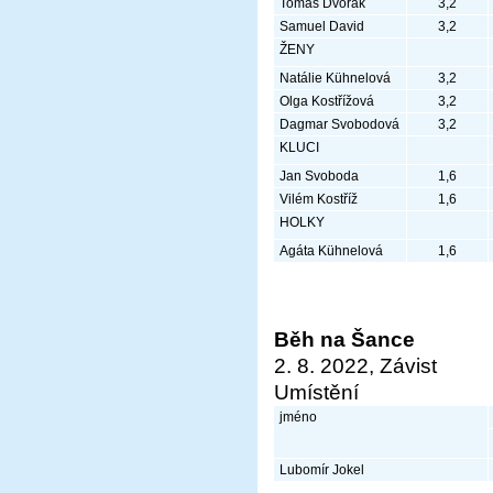
Tomáš Dvořák
3,2
Samuel David
3,2
ŽENY
Natálie Kühnelová
3,2
Olga Kostřížová
3,2
Dagmar Svobodová
3,2
KLUCI
Jan Svoboda
1,6
Vilém Kostříž
1,6
HOLKY
Agáta Kühnelová
1,6
Běh na Šance
2. 8. 2022, Závist
Umístění
jméno
Lubomír Jokel