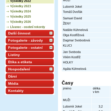
MUŽI
Výsledky 2022
Výsledky 2023
Lubomír Jokel
Výsledky 2024
Tomáš Dvořák
Výsledky 2025
Samuel David
Výsledky 2026
ŽENY
Lívanec - osobní rekordy
Natálie Kühnelová
Další činnost
Olga Kostřížová
Fotogalerie - závody
Dagmar Svobodová
KLUCI
Fotogalerie - ostatní
Jan Svoboda
Listiny
Vilém Kostříž
Etika a etiketa
HOLKY
Agáta Kühnelová
Hospodaření
Dárci
Časy
Média
jméno
délka
Kontakty
v km
MUŽI
Lubomír Jokel
3,2