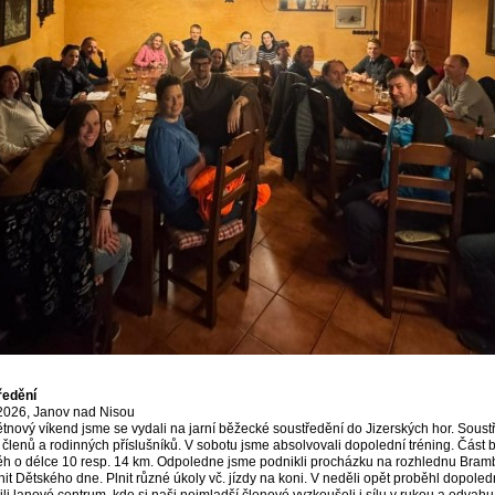
ředění
 2026, Janov nad Nisou
tnový víkend jsme se vydali na jarní běžecké soustředění do Jizerských hor. Soust
 členů a rodinných příslušníků. V sobotu jsme absolvovali dopolední tréning. Část
ěh o délce 10 resp. 14 km. Odpoledne jsme podnikli procházku na rozhlednu Bramb
it Dětského dne. Plnit různé úkoly vč. jízdy na koni. V neděli opět proběhl dopoledn
ili lanové centrum, kde si naši nejmladší členové vyzkoušeli i sílu v rukou a odvah