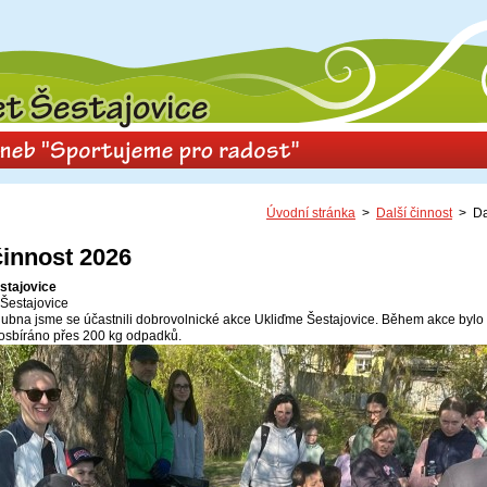
Úvodní stránka
>
Další činnost
> Dal
činnost 2026
stajovice
 Šestajovice
dubna jsme se účastnili dobrovolnické akce Ukliďme Šestajovice. Během akce bylo 
posbíráno přes 200 kg odpadků.