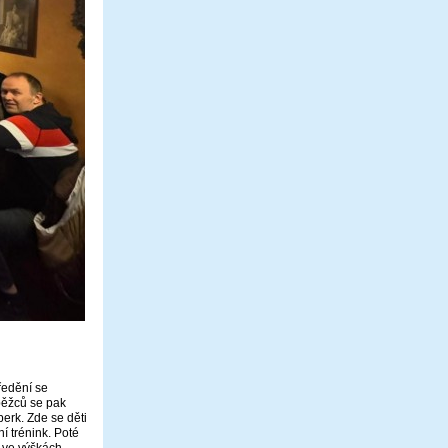
ředění se
 běžců se pak
erk. Zde se děti
í trénink. Poté
u ve výškách.