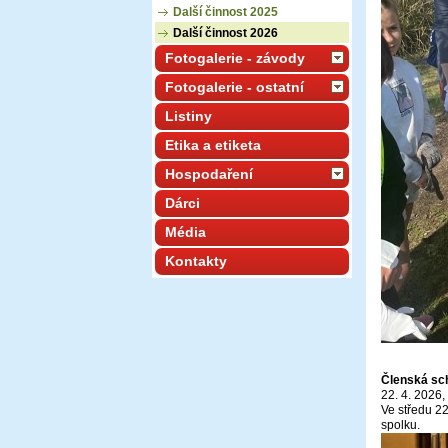
Další činnost 2025
Další činnost 2026
Fotogalerie - závody
Fotogalerie - ostatní
Listiny
Etika a etiketa
Hospodaření
Dárci
Média
Kontakty
Členská sc
22. 4. 2026,
Ve středu 2
spolku.