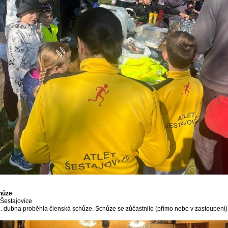
hůze
 Šestajovice
2. dubna proběhla členská schůze. Schůze se zůčastnilo (přímo nebo v zastoupení)