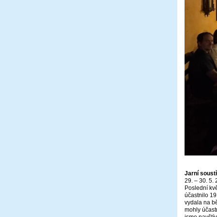
Jarní soust
29. – 30. 5.
Poslední kvě
účastnilo 19
vydala na b
mohly účastn
jsme navštív