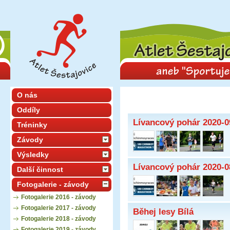
O nás
Oddíly
Lívancový pohár 2020-0
Tréninky
Závody
Výsledky
Lívancový pohár 2020-0
Další činnost
Fotogalerie - závody
Fotogalerie 2016 - závody
Fotogalerie 2017 - závody
Běhej lesy Bílá
Fotogalerie 2018 - závody
Fotogalerie 2019 - závody