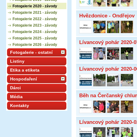
Fotogalerie 2020 - závody
Fotogalerie 2021 - závody
Hvězdonice - Ondřejov
Fotogalerie 2022 - závody
Fotogalerie 2023 - závody
Fotogalerie 2024 - závody
Fotogalerie 2025 - závody
Lívancový pohár 2020-0
Fotogalerie 2026 - závody
Fotogalerie - ostatní
Listiny
Lívancový pohár 2020-0
Etika a etiketa
Hospodaření
Dárci
Běh na Čerčanský chlu
Média
Kontakty
Lívancový pohár 2020-0