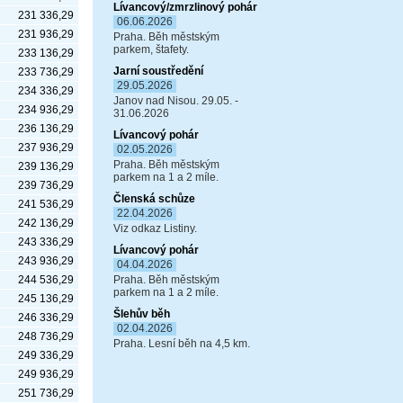
Lívancový/zmrzlinový pohár
231 336,29
06.06.2026
231 936,29
Praha. Běh městským
parkem, štafety.
233 136,29
Jarní soustředění
233 736,29
29.05.2026
234 336,29
Janov nad Nisou. 29.05. -
234 936,29
31.06.2026
236 136,29
Lívancový pohár
237 936,29
02.05.2026
Praha. Běh městským
239 136,29
parkem na 1 a 2 míle.
239 736,29
Členská schůze
241 536,29
22.04.2026
242 136,29
Viz odkaz Listiny.
243 336,29
Lívancový pohár
243 936,29
04.04.2026
244 536,29
Praha. Běh městským
parkem na 1 a 2 míle.
245 136,29
Šlehův běh
246 336,29
02.04.2026
248 736,29
Praha. Lesní běh na 4,5 km.
249 336,29
249 936,29
251 736,29