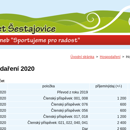
Úvodní stránka
>
Hospodaření
> Ho
daření 2020
čet
položka
příjem/výdaj (+/-)
2020
Převod z roku 2019
2020
Členský příspěvek: 001, 008
1 200
2020
Členský příspěvek: 076
600
2020
Členský příspěvek: 056
600
2020
Členský příspěvek: 017, 018
1 200
2020
Členský příspěvek: 021, 022, 040, 041
2 400
2020
Dar
2 600