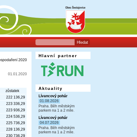
Hlavní partner
spodaření 2020
01.01.2020
Aktuality
zůstatek
Lívancový pohár
222 136,29
01.08.2026
223 336,29
Praha. Běh městským
223 936,29
parkem na 1 a 2 míle.
224 536,29
Lívancový pohár
04.07.2026
225 736,29
Praha. Běh městským
228 136,29
parkem na 1 a 2 míle.
230 736,29