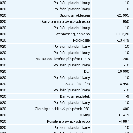
2020
Pojištění platební karty
-10
2020
Pojištění platební karty
-10
2020
Sportovní oblečení
-21 995
2020
Daň z příjmů právnických osob
-950
2020
Pojištění platební karty
-10
2020
Webhosting, doména
- 1 113,20
2020
Polokošile
-13 479
2020
Pojištění platební karty
-10
2020
Pojištění platební karty
-10
2020
Vratka oddílového příspěvku: 016
-1 200
2020
Pojištění platební karty
-10
2020
Dar
10 000
2020
Pojištění platební karty
-10
2020
Školení trenéra
-4 950
2020
Pojištění platební karty
-10
2020
Bankovní poplatek
-9
2020
Pojištění platební karty
-10
2020
Členský a oddílový příspěvek: 081
400
2020
Mikiny
-31 419
2020
Pojištění právnických osob
-4 887
2020
Pojištění platební karty
-10