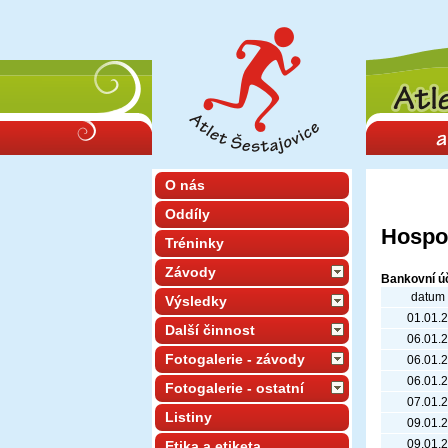
O nás
Oddíly
Hospo
Tréninky
Závody
Bankovní ú
datum
Výsledky
01.01.
Další činnost
06.01.
Fotogalerie - závody
06.01.
06.01.
Fotogalerie - ostatní
07.01.
Listiny
09.01.
09.01.
Etika a etiketa