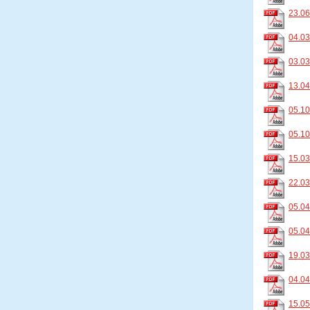
23.06
04.03
03.03
13.04
05.10
05.10
15.03
22.03
05.04
05.04
19.03
04.04
15.05