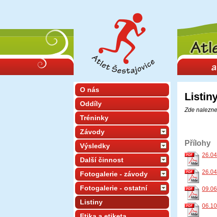
O nás
Listin
Oddíly
Zde naleznet
Tréninky
Závody
Přílohy
Výsledky
26.04
Další činnost
26.04
Fotogalerie - závody
Fotogalerie - ostatní
09.06
Listiny
06.10
Etika a etiketa