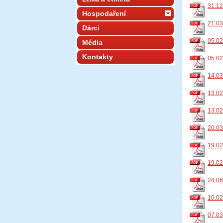
31.12
Hospodaření
21.03
Dárci
05.02
Média
Kontakty
05.02
14.03
13.02
13.02
20.03
19.02
19.02
24.06
10.02
07.03