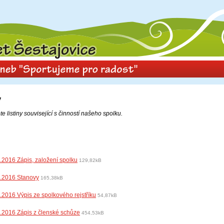
y
e listiny související s činností našeho spolku.
.2016 Zápis, založení spolku
129,82kB
.2016 Stanovy
165,38kB
.2016 Výpis ze spolkového rejstříku
54,87kB
.2016 Zápis z členské schůze
454,53kB